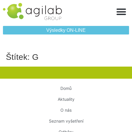
Výsledky ON‑LINE
Štítek:
G
Domů
Aktuality
O nás
Seznam vyšetření
Odběry