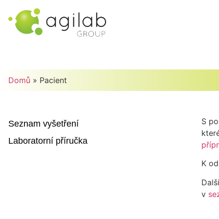
Domů
»
Pacient
S po
Seznam vyšetření
kter
Laboratorní příručka
příp
K od
Dalš
v
se