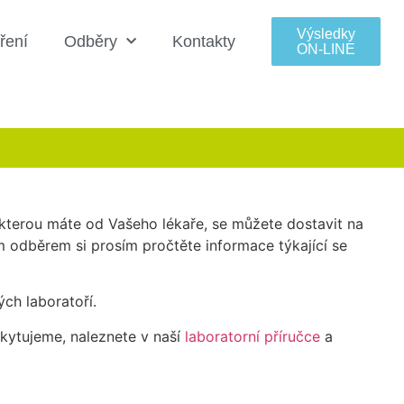
Výsledky
ření
Odběry
Kontakty
ON‑LINE
kterou máte od Vašeho lékaře, se můžete dostavit na
odběrem si prosím pročtěte informace týkající se
ch laboratoří.
oskytujeme, naleznete v naší
laboratorní příručce
a