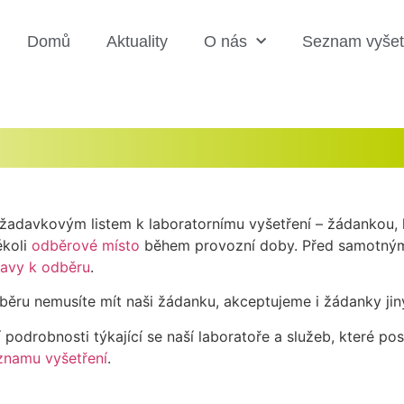
Domů
Aktuality
O nás
Seznam vyšet
žadavkovým listem k laboratornímu vyšetření – žádankou, 
ékoli
odběrové místo
během provozní doby. Před samotným 
ravy k odběru
.
běru nemusíte mít naši žádanku, akceptujeme i žádanky jiný
í podrobnosti týkající se naší laboratoře a služeb, které p
znamu vyšetření
.