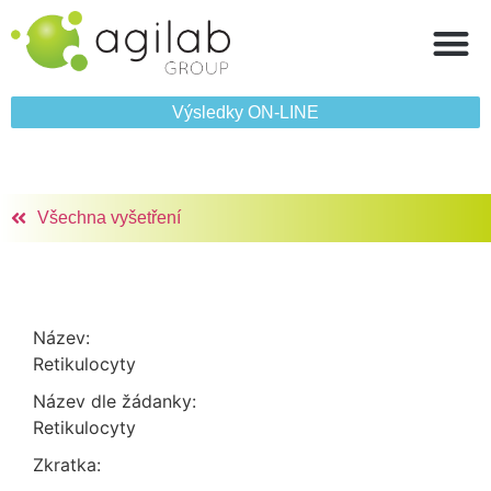
Výsledky ON‑LINE
Všechna vyšetření
Název:
Retikulocyty
Název dle žádanky:
Retikulocyty
Zkratka: