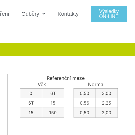
Výsledky
ření
Odběry
Kontakty
ON‑LINE
Referenční meze
Věk
Norma
0
6T
0,50
3,00
6T
15
0,56
2,25
15
150
0,50
2,00