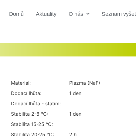
Domů
Aktuality
O nás
Seznam vyšet
Materiál:
plazma (NaF)
Dodací lhůta:
1 den
Dodací lhůta - statim:
Stabilita 2-8 °C:
1 den
Stabilita 15-25 °C:
Stabilita 20-25 °C:
2 h