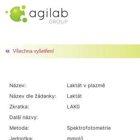
Všechna vyšetření
Název:
Laktát v plazmě
Název dle žádanky:
Laktát
Zkratka:
LAK0
Další názvy:
Metoda:
spektrofotometrie
Jednotka:
mmol/l