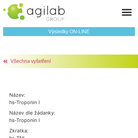
Výsledky ON‑LINE
Všechna vyšetření
Název:
hs-Troponin I
Název dle žádanky:
hs-Troponin I
Zkratka: