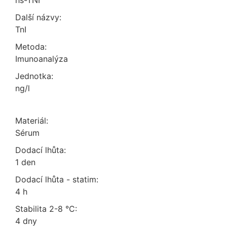
hs-TNI
Další názvy:
TnI
Metoda:
imunoanalýza
Jednotka:
ng/l
Materiál:
sérum
Dodací lhůta:
1 den
Dodací lhůta - statim:
4 h
Stabilita 2-8 °C:
4 dny