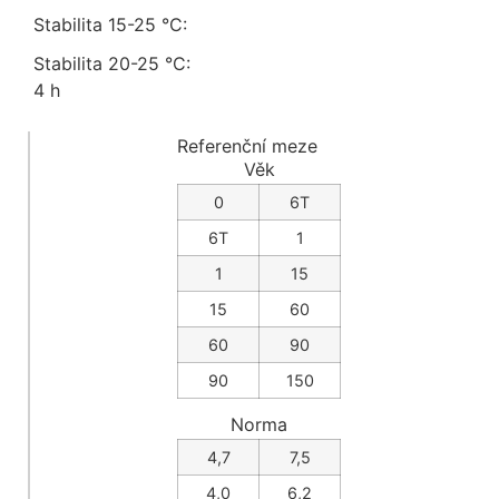
Stabilita 15-25 °C:
Stabilita 20-25 °C:
4 h
Referenční meze
Věk
0
6T
6T
1
1
15
15
60
60
90
90
150
Norma
4,7
7,5
4,0
6,2