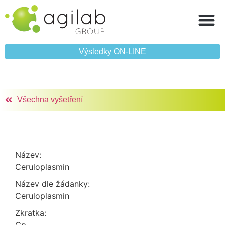
Výsledky ON‑LINE
Všechna vyšetření
Název:
Ceruloplasmin
Název dle žádanky:
Ceruloplasmin
Zkratka: