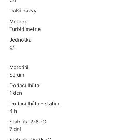
C4
Další názvy:
Metoda:
turbidimetrie
Jednotka:
g/l
Materiál:
sérum
Dodací lhůta:
1 den
Dodací lhůta - statim:
4 h
Stabilita 2-8 °C:
7 dní
Stabilita 15-25 °C: