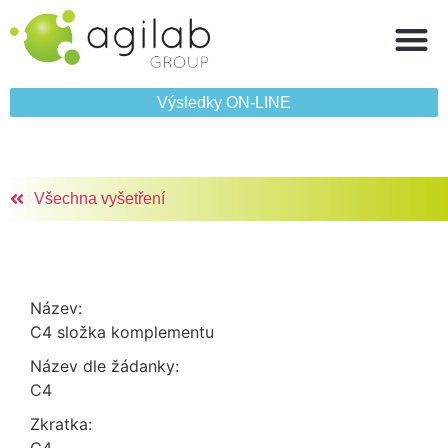
Výsledky ON‑LINE
Všechna vyšetření
Název:
C4 složka komplementu
Název dle žádanky:
C4
Zkratka: