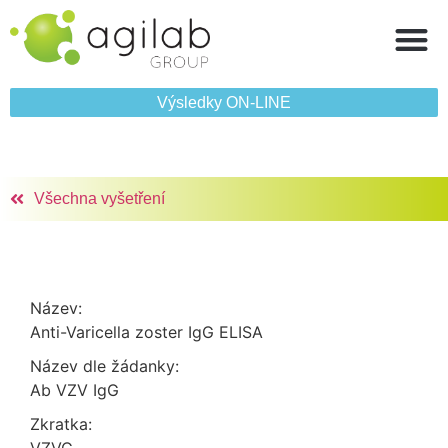
Výsledky ON‑LINE
Všechna vyšetření
Název:
Anti-Varicella zoster IgG ELISA
Název dle žádanky:
Ab VZV IgG
Zkratka: