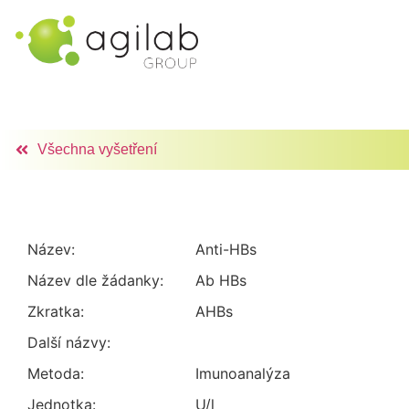
Všechna vyšetření
Název:
Anti-HBs
Název dle žádanky:
Ab HBs
Zkratka:
AHBs
Další názvy:
Metoda:
imunoanalýza
Jednotka:
U/l