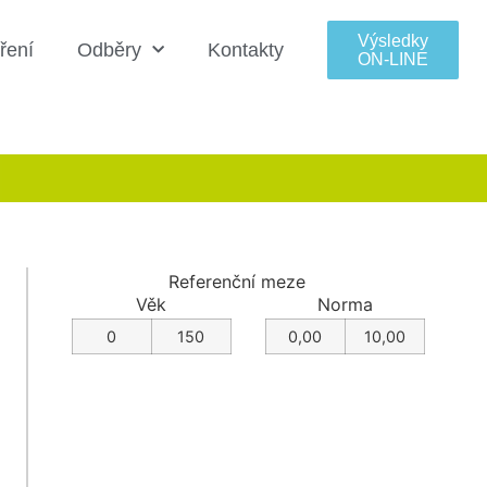
Výsledky
ření
Odběry
Kontakty
ON‑LINE
Referenční meze
Věk
Norma
0
150
0,00
10,00