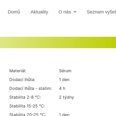
Domů
Aktuality
O nás
Seznam vyšet
Materiál:
sérum
Dodací lhůta:
1 den
Dodací lhůta - statim:
4 h
Stabilita 2-8 °C:
2 týdny
Stabilita 15-25 °C:
Stabilita 20-25 °C:
1 den