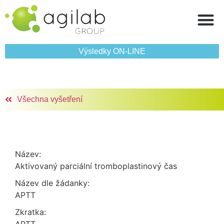
Výsledky ON‑LINE
Všechna vyšetření
Název:
Aktivovaný parciální tromboplastinový čas
Název dle žádanky:
APTT
Zkratka: