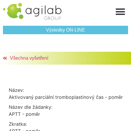
Výsledky ON‑LINE
Všechna vyšetření
Název:
Aktivovaný parciální tromboplastinový čas - poměr
Název dle žádanky:
APTT - poměr
Zkratka: