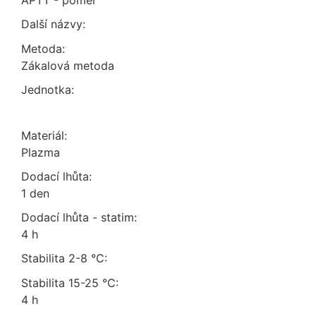
APTT - poměr
Další názvy:
Metoda:
zákalová metoda
Jednotka:
Materiál:
plazma
Dodací lhůta:
1 den
Dodací lhůta - statim:
4 h
Stabilita 2-8 °C:
Stabilita 15-25 °C:
4 h