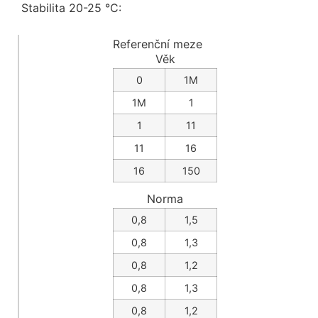
Stabilita 20-25 °C:
Referenční meze
Věk
0
1M
1M
1
1
11
11
16
16
150
Norma
0,8
1,5
0,8
1,3
0,8
1,2
0,8
1,3
0,8
1,2